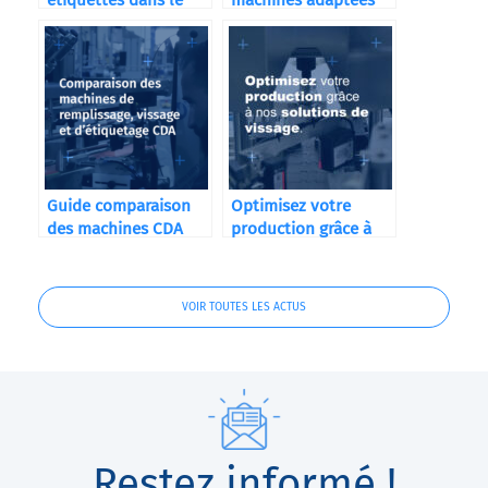
étiquettes dans le
machines adaptées
secteur cosmétique
au marché du e-
liquide
Guide comparaison
Optimisez votre
des machines CDA
production grâce à
nos solutions de
vissage
VOIR TOUTES LES ACTUS
Restez informé !