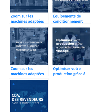
Zoom sur les
Équipements de
machines adaptées
conditionnement
au marché du e-
pour les petites et
liquide
moyennes
entreprises
Zoom sur les
Optimisez votre
machines adaptées
production grâce à
au marché
nos solutions de
agroalimentaire
vissage