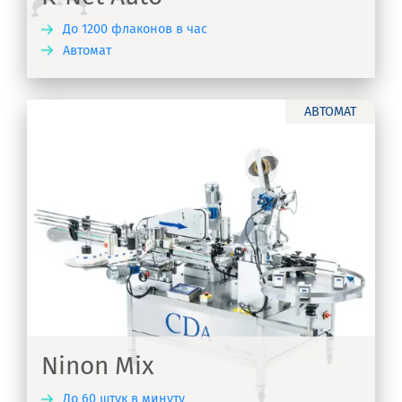
До 1200 флаконов в час
Автомат
ТЬ
АВТОМАТ
ся
Ninon Mix
До 60 штук в минуту