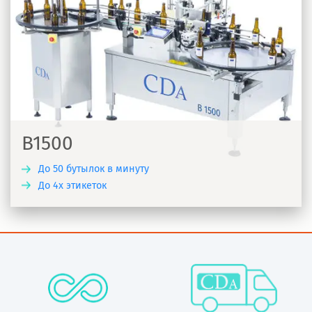
B1500
До 50 бутылок в минуту
До 4х этикеток
Ь