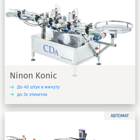
Ninon Konic
До 40 штук в минуту
до 3х этикеток
Ь
АВТОМАТ