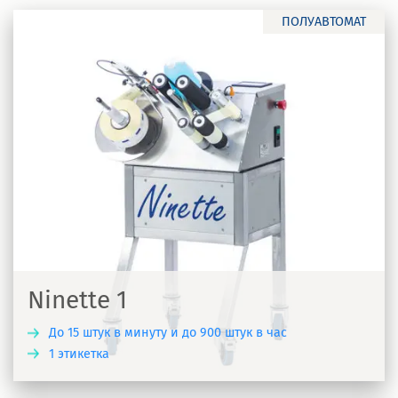
ПОЛУАВТОМАТ
Ninette 1
До 15 штук в минуту и до 900 штук в час
1 этикетка
Ь