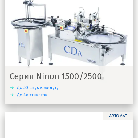
Серия Ninon 1500/2500
До 50 штук в минуту
До 4х этикеток
Ь
АВТОМАТ