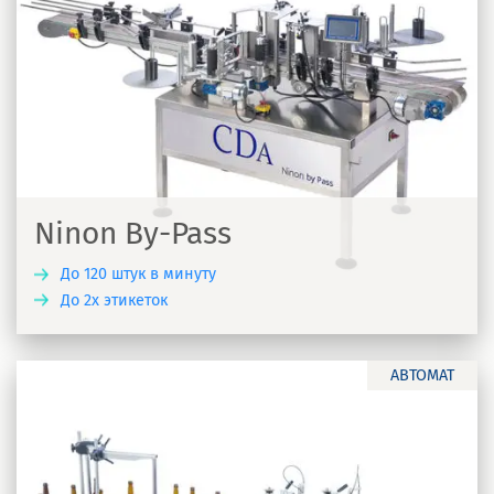
Ninon By-Pass
До 120 штук в минуту
До 2х этикеток
Ь
АВТОМАТ