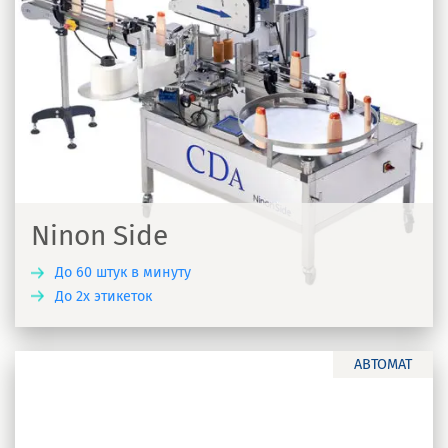
Ninon Side
До 60 штук в минуту
До 2х этикеток
Ь
АВТОМАТ