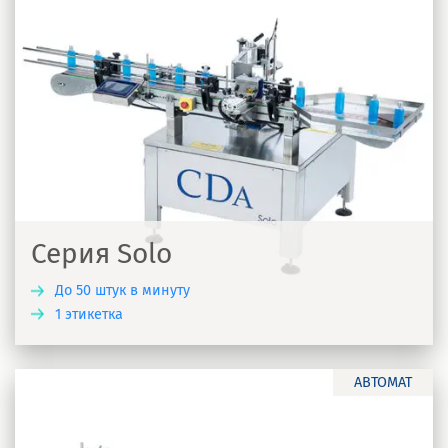
Серия Solo
До 50 штук в минуту
1 этикетка
Ь
АВТОМАТ