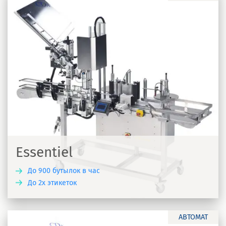
Essentiel
До 900 бутылок в час
До 2х этикеток
Ь
АВТОМАТ