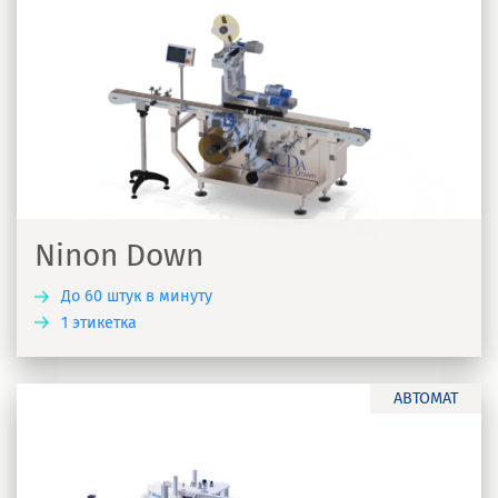
Ninon Down
До 60 штук в минуту
1 этикетка
Ь
АВТОМАТ