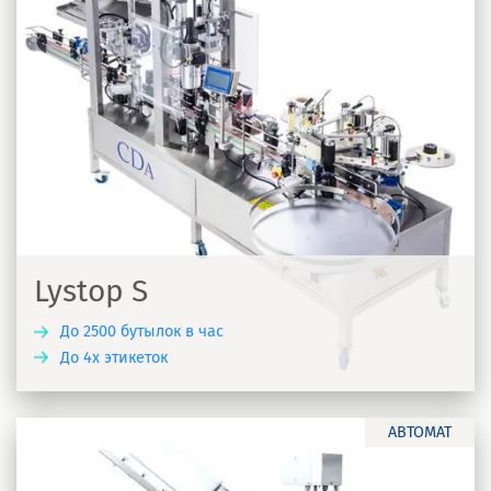
Lystop S
До 2500 бутылок в час
До 4х этикеток
Ь
АВТОМАТ