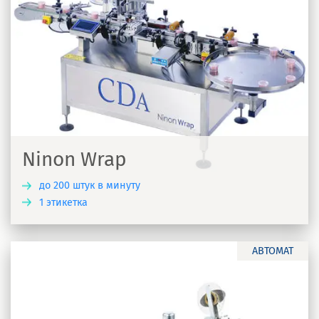
Ninon Wrap
до 200 штук в минуту
1 этикетка
Ь
АВТОМАТ