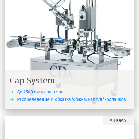
Cap System
До 2500 бутылок в час
Распределение и обкатка/обжим капсул/колпачков
Ь
АВТОМАТ