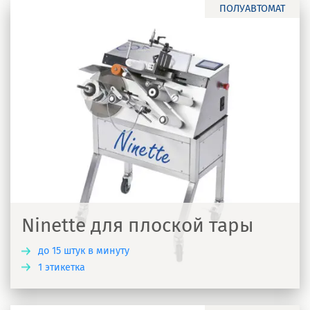
ПОЛУАВТОМАТ
Ninette для плоской тары
до 15 штук в минуту
1 этикетка
Ь