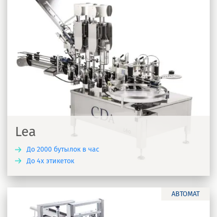
Lea
До 2000 бутылок в час
До 4х этикеток
Ь
АВТОМАТ