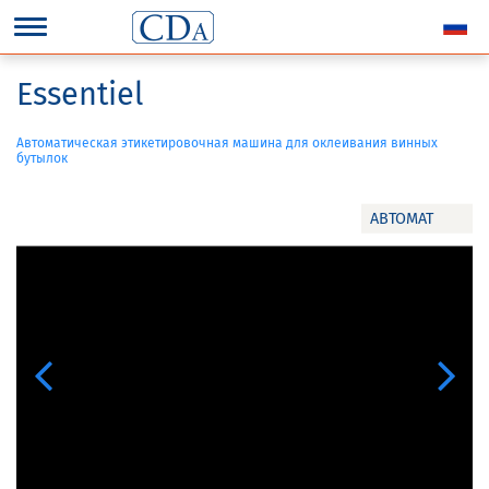
Essentiel
Автоматическая этикетировочная машина для оклеивания винных
бутылок
АВТОМАТ
Previous
Next