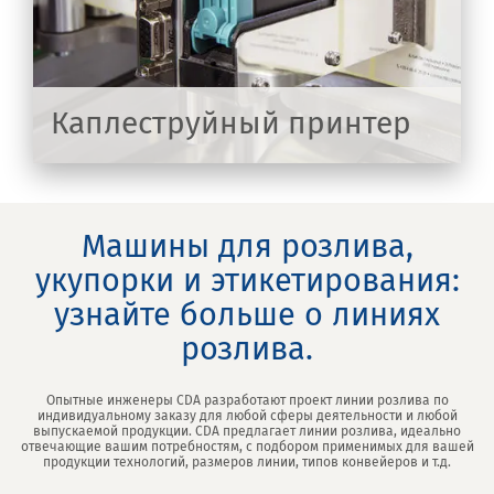
Каплеструйный принтер
ТЬ
Машины для розлива,
укупорки и этикетирования:
узнайте больше о линиях
розлива.
Опытные инженеры CDA разработают проект линии розлива по
индивидуальному заказу для любой сферы деятельности и любой
выпускаемой продукции. CDA предлагает линии розлива, идеально
отвечающие вашим потребностям, с подбором применимых для вашей
продукции технологий, размеров линии, типов конвейеров и т.д.