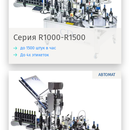
Серия R1000-R1500
до 1500 штук в час
До 4х этикеток
ТЬ
АВТОМАТ