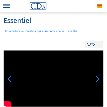
Essentiel
Etiquetadora automàtica per a ampolles de vi - Essentiel
AUTO
Previous
Next