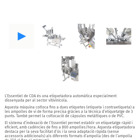
L’Essentiel
de CDA és una
etiquetadora automàtica
especialment
dissenyada per al sector
vitivinícola
.
Aquesta màquina col·loca
fins a dues etiquetes
(etiqueta i contraetiqueta) a
les ampolles de vi de forma precisa gràcies a
la tècnica d’etiquetatge de 3
punts.
També permet
la col·locació de càpsules metàl·liques o de PVC.
El sistema d’indexació de l’Essentiel permet establir un etiquetatge ràpid i
eficient, amb
cadències de fins a 800 ampolles/hora.
Aquesta etiquetadora
destaca per la seva facilitat d’ús i la seva adaptació ràpida (sense
accessoris addicionals) als
diferents formats d’ampolla
(des de l’ampolla