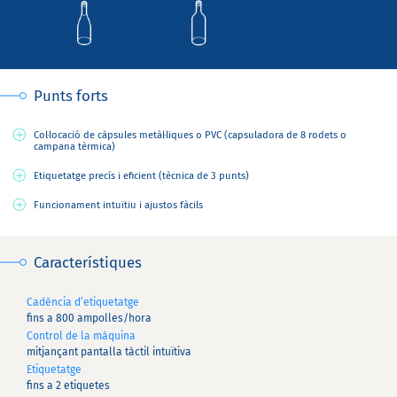
Punts forts
Col·locació de càpsules metàl·liques o PVC (capsuladora de 8 rodets o
campana tèrmica)
Etiquetatge precís i eficient (tècnica de 3 punts)
Funcionament intuïtiu i ajustos fàcils
Característiques
Cadència d’etiquetatge
fins a 800 ampolles/hora
Control de la màquina
mitjançant pantalla tàctil intuïtiva
Etiquetatge
fins a 2 etiquetes