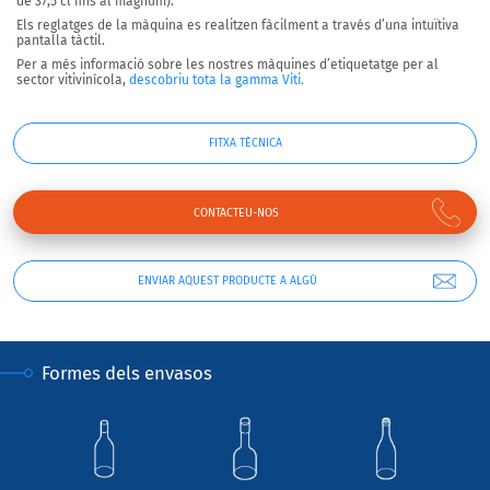
de 37,5 cl fins al màgnum).
Els reglatges de la màquina es realitzen fàcilment
a través d’una intuïtiva
pantalla tàctil.
Per a més informació sobre les nostres màquines d’etiquetatge per al
sector vitivinícola,
descobriu tota la gamma Viti.
FITXA TÈCNICA
CONTACTEU-NOS
ENVIAR AQUEST PRODUCTE A ALGÚ
Formes dels envasos