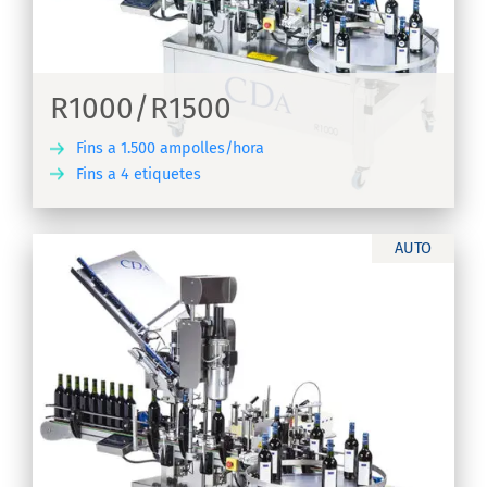
a
R1000/R1500
Fins a 1.500 ampolles/hora
Fins a 4 etiquetes
IX
AUTO
r