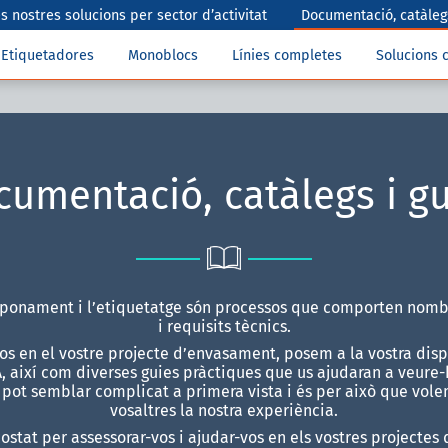
s nostres solucions per sector d’activitat
Documentació, catàlegs
Etiquetadores
Monoblocs
Línies completes
Solucions 
umentació, catàlegs i gu
aponament i l’etiquetatge són processos que comporten nombr
i requisits tècnics.
-vos en el vostre projecte d’envasament, posem a la vostra disp
 així com diverses guies pràctiques que us ajudaran a veure-
pot semblar complicat a primera vista i és per això que vo
vosaltres la nostra experiència.
costat per assessorar-vos i ajudar-vos en els vostres projecte