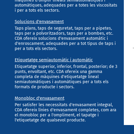
màquines d'omplir lineals semiautomàtiques i
automàtiques, adequades per a totes les viscositats
i per a tots els sectors.
Solucions d'envasament
Taps plans, taps de seguretat, taps per a pipetes,
taps per a polvoritzadors, taps per a bombes, etc.
CDA ofereix solucions d'envasament automàtic i
d'enroscament, adequades per a tot tipus de taps i
per a tots els sectors.
Etiquetatge semiautomàtic i automàtic
Etiquetatge superior, inferior, frontal, posterior; de 3
punts, envoltant, etc. CDA ofereix una gamma
completa de màquines d'etiquetatge lineal
semiautomàtiques i automàtiques per a tots els
formats de producte i sectors.
Monobloc d'envasament
Per satisfer les necessitats d'envasament integral,
CDA ofereix línies d'envasament completes, com ara
el monobloc per a l'ompliment, el tapatge i
l'etiquetatge de qualsevol producte.