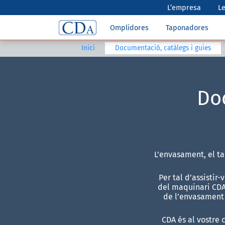
L’empresa
Le
Omplidores
Taponadores
Inici
Documentació, catàlegs i guies
Doc
L’envasament, el t
Per tal d’assistir
del maquinari CDA,
de l’envasament 
CDA és al vostre 