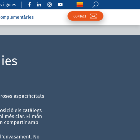
 i guies
CONTACT
complementàries
ies
oses especificitats
osició els catàlegs
hi més clar. El món
lem compartir amb
s d’envasament. No