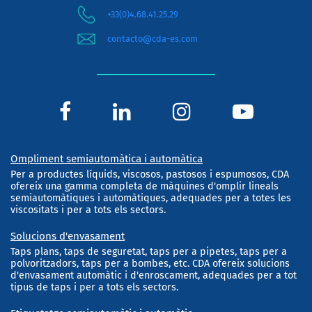
+33(0)4.68.41.25.29
contacto@cda-es.com
Ompliment semiautomàtica i automàtica
Per a productes líquids, viscosos, pastosos i espumosos, CDA
ofereix una gamma completa de màquines d'omplir lineals
semiautomàtiques i automàtiques, adequades per a totes les
viscositats i per a tots els sectors.
Solucions d'envasament
Taps plans, taps de seguretat, taps per a pipetes, taps per a
polvoritzadors, taps per a bombes, etc. CDA ofereix solucions
d'envasament automàtic i d'enroscament, adequades per a tot
tipus de taps i per a tots els sectors.