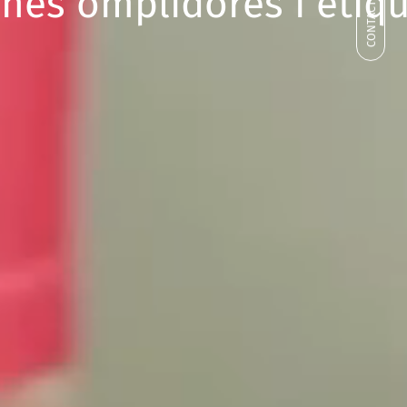
CONTACTEU-NOS
nes omplidores i etiq