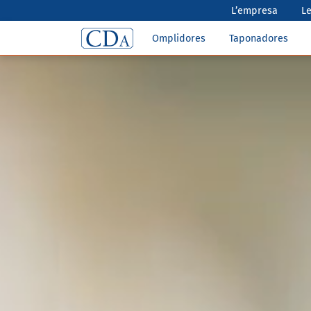
L’empresa
Le
Omplidores
Taponadores