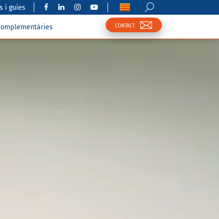
 i guies
CONTACT
complementàries