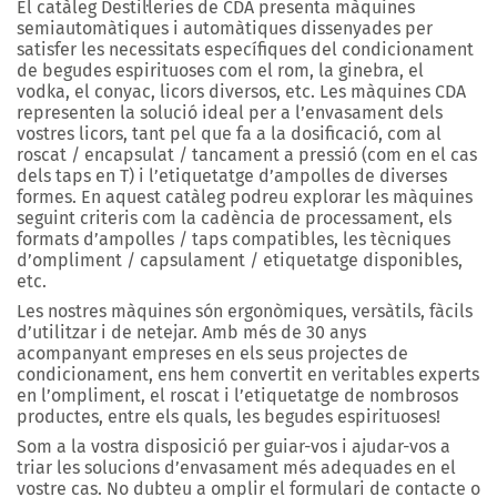
El catàleg Destil·leries de CDA presenta màquines
semiautomàtiques i automàtiques dissenyades per
satisfer les necessitats específiques del condicionament
de begudes espirituoses com el rom, la ginebra, el
vodka, el conyac, licors diversos, etc. Les màquines CDA
representen la solució ideal per a l’envasament dels
vostres licors, tant pel que fa a la dosificació, com al
roscat / encapsulat / tancament a pressió (com en el cas
dels taps en T) i l’etiquetatge d’ampolles de diverses
formes. En aquest catàleg podreu explorar les màquines
seguint criteris com la cadència de processament, els
formats d’ampolles / taps compatibles, les tècniques
d’ompliment / capsulament / etiquetatge disponibles,
etc.
Les nostres màquines són ergonòmiques, versàtils, fàcils
d’utilitzar i de netejar. Amb més de 30 anys
acompanyant empreses en els seus projectes de
condicionament, ens hem convertit en veritables experts
en l’ompliment, el roscat i l’etiquetatge de nombrosos
productes, entre els quals, les begudes espirituoses!
Som a la vostra disposició per guiar-vos i ajudar-vos a
triar les solucions d’envasament més adequades en el
vostre cas. No dubteu a omplir el formulari de contacte o