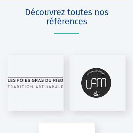
Découvrez toutes nos
références
LA FERME
MÉDICALE
E-Fill
E MAS DES