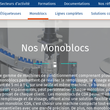
Secteurs d’activité
Formations
Documentations
Nos ré
Étiqueteuses
Monoblocs
Lignes complètes
Solutions 
Nos Monoblocs
e gamme de machines de conditionnement comprenant plus
monoblocs permettent de réaliser le remplissage, le vissage e
ant de 5 ml à 1 L, sur une seule et même machine. Le bureau 
ieurs expérimentés, peut personnaliser chaque monobloc p
du projet de chaque client. Les monoblocs de CDA peuvent int
remplissage et de vissage, offrant ainsi une solution flexible
 un monobloc CDA, c'est choisir une machine compacte tout-e
s essentielles avec une grande précision. De plus, nos monoblo