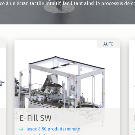
âce à un écran tactile intuitif, facilitant ainsi le processus de
AUTO
E-Fill SW Pipette
Machine de Remplissage, distribution et
s,
vissage de bouchons à pipette, étiquetage
our
automatique pour des produits aux
 SW
formats divers
E-Fill SW
Jusqu'à 50 produits/minute