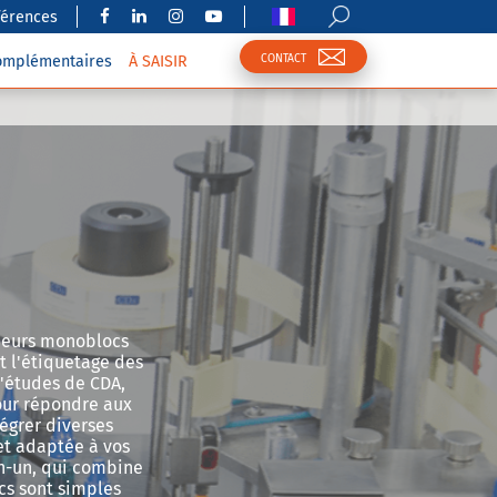
férences
CONTACT
complémentaires
À SAISIR
ieurs monoblocs
t l'étiquetage des
d'études de CDA,
our répondre aux
égrer diverses
 et adaptée à vos
n-un, qui combine
cs sont simples