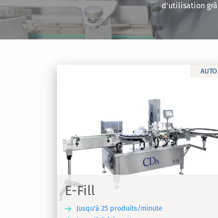
d'utilisation gr
AUTO
E-Fill SW
Remplisseuse, distribution de bouchon
iqueteuse
visseuse et étiqueteuse automatique p
l
des produits de divers formats | E-Fill
E-Fill
Jusqu'à 25 produits/minute