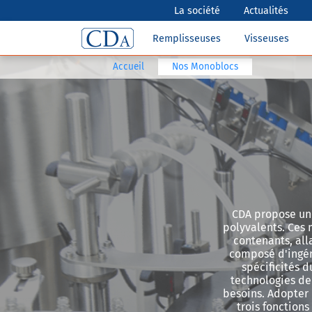
La société
Actualités
Remplisseuses
Visseuses
Accueil
Nos Monoblocs
CDA propose un
polyvalents. Ces 
contenants, all
composé d'ingén
spécificités 
technologies de 
besoins. Adopter
trois fonction