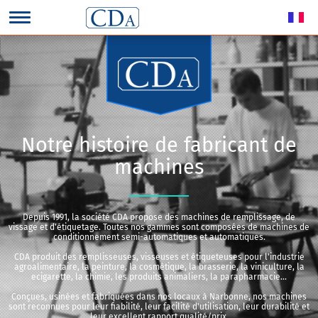
Notre histoire de fabricant de
machines
Depuis 1991, la société CDA propose des machines de remplissage, de
vissage et d'étiquetage. Toutes nos gammes sont composées de machines de
conditionnement semi-automatiques et automatiques.
CDA produit des remplisseuses, visseuses et étiqueteuses pour l'industrie
agroalimentaire, la peinture, la cosmétique, la brasserie, la viniculture, la
ecigarette, la chimie, les produits animaliers, la parapharmacie...
Conçues, usinées et fabriquées dans nos locaux à Narbonne, nos machines
sont reconnues pour leur fiabilité, leur facilité d'utilisation, leur durabilité et
leur excellent rapport qualité/prix.