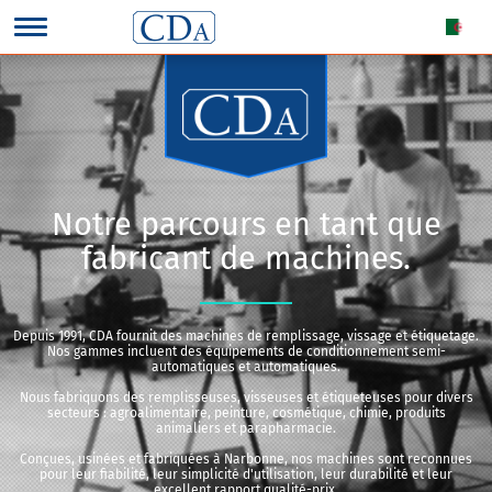
Notre parcours en tant que
fabricant de machines.
Depuis 1991, CDA fournit des machines de remplissage, vissage et étiquetage.
Nos gammes incluent des équipements de conditionnement semi-
automatiques et automatiques.
Nous fabriquons des remplisseuses, visseuses et étiqueteuses pour divers
secteurs : agroalimentaire, peinture, cosmétique, chimie, produits
animaliers et parapharmacie.
Conçues, usinées et fabriquées à Narbonne, nos machines sont reconnues
pour leur fiabilité, leur simplicité d'utilisation, leur durabilité et leur
excellent rapport qualité-prix.