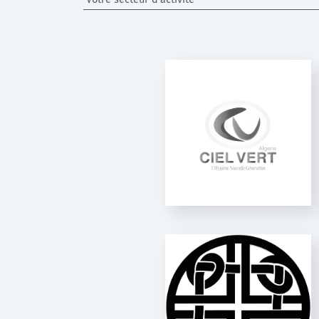
CIEL VERT ALGÉRIE
GEL PROTECT
AGORABRAND
SENSEA LAB
BEAUTY AND HOME