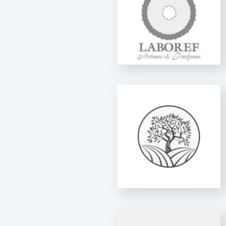
UNILAB
AULISUA
PHARMACEUTICALS