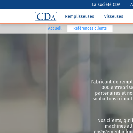
La société CDA
A
Remplisseuses
Visseuses
Accueil
Références clients
Fabricant de rempl
000 entrepris
partenaires et no
souhaitons ici met
Nos clients, qu’
machines alli
engagement à four