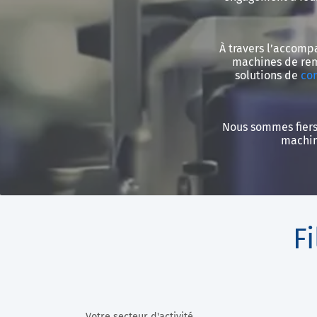
À travers l’accomp
machines de rem
solutions de
co
Nous sommes fiers 
machin
F