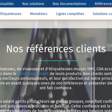
ctualités
Nos solutions
Nos Documentations
Références
Étiqueteuses
Monoblocs
Lignes complètes
Solutions 
Nos références clients
isseuses, de visseuses et d’étiqueteuses depuis 1991, CDA ac
es dans le
conditionnement
de leurs produits. Nos clients sont
s meilleurs ambassadeurs, et leur satisfaction est notre princi
tre en avant quelques-unes de nos références et présenter de
ont fait confiance.
ils soient petits producteurs ou grands groupes, nous font conf
ant polyvalence, précision et fiabilité. Cette confiance est le 
nir des solutions de haute qualité adaptées aux besoins spé