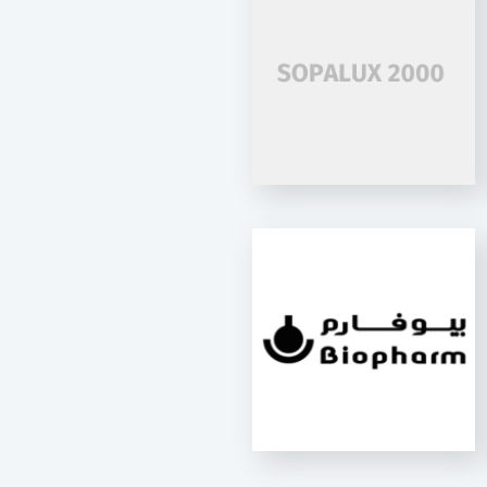
SOPALUX 2000
SOFARPA
K-Line 1500
K-Net Auto
BIOPHARM
BUTTERFLY
K-Net
VS2000