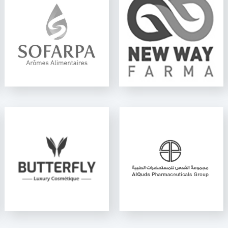
NEW WAY FARMA
NOVAPHARM
K-One
E-Fill SW
JERUSALEM
PHARMACEUTICALS
Ninon Wrap