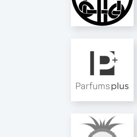
PARFUM PLUS
SAFPAL IDEAL
LABOREF - NINON
VÉNUS - NINON MIX
1500