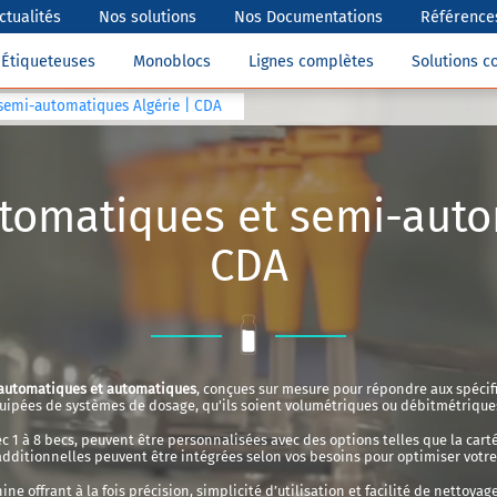
ctualités
Nos solutions
Nos Documentations
Références
Étiqueteuses
Monoblocs
Lignes complètes
Solutions 
semi-automatiques Algérie | CDA
tomatiques et semi-autom
CDA
automatiques et automatiques
, conçues sur mesure pour répondre aux spécifi
ipées de systèmes de dosage, qu'ils soient volumétriques ou débitmétriques, 
1 à 8 becs, peuvent être personnalisées avec des options telles que la carté
additionnelles peuvent être intégrées selon vos besoins pour optimiser votre
e offrant à la fois précision, simplicité d’utilisation et facilité de nettoy