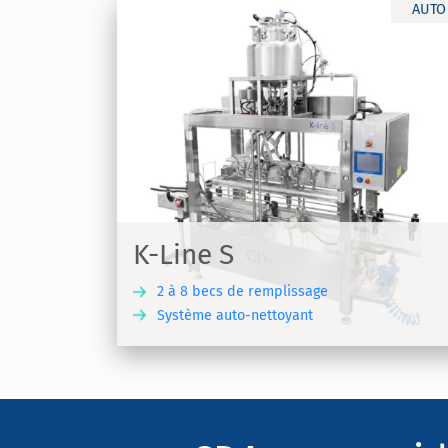
AUTO
C-Pills
Machine de comptage de gélules et de
| K-Line S
comprimés
K-Line S
2 à 8 becs de remplissage
Système auto-nettoyant
DÉCOUVRIR
DÉCOU