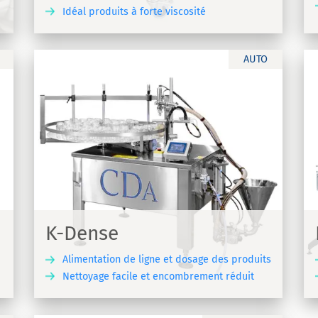
Idéal produits à forte viscosité
VRIR
DÉCOUVRIR
AUTO
K-Net Auto
Remplisseuse visseuse automatique | K-
Net Auto
K-Dense
Alimentation de ligne et dosage des produits
Nettoyage facile et encombrement réduit
VRIR
DÉCOUVRIR