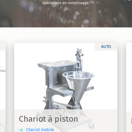
opérations de remplissage.
AUTO
K-Dy
bile
Machine de remplissage manuelle semi-
automatique - K-DY
Chariot à piston
Chariot mobile