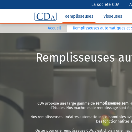
La société CDA
A
Remplisseuses
Visseuses
Accueil
Remplisseuses automatiques et 
Remplisseuses au
CDA propose une large gamme de
remplisseuses semi-
d'études. Nos machines de remplissage sont équ
Nos remplisseuses linéaires automatiques, disponibles avec 
Des fonctionnalités 
Opter pour une remplisseuse CDA, c’est choisir une machin