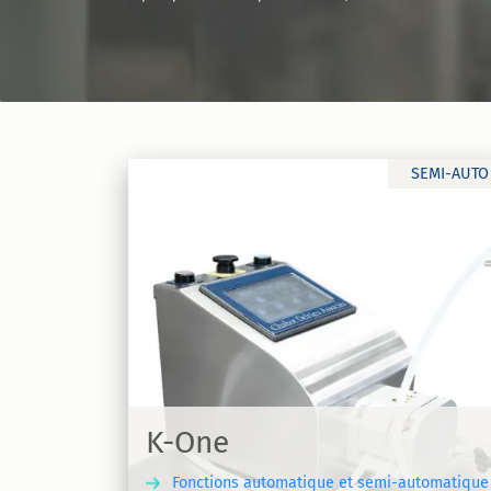
SEMI-AUTO
Chariot à piston
istaltique
Pompe à piston montée sur chariot mo
- Chariot à piston
K-One
Fonctions automatique et semi-automatique