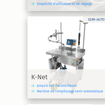
Simplicité d'utilisation et de réglage
DÉCOUVRIR
DÉCOU
SEMI-AUTO
K-Dense
que pour tous
Table de dosage
K-Net
Jusqu'à 600 flacons/heure
Machine de remplissage semi-automatique
DÉCOUVRIR
DÉCOU