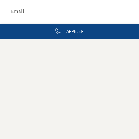
Email
APPELER
Contact
Newsletter
Nous rejoindre
Mentions légales
Confidentialité
Glossaire CDA Dz
Plan du site CDA Algérie