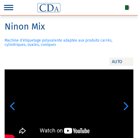
Ninon Mix
Machine d'étiquetage polyvalente adaptée aux produits carrés,
cylindriques, ovales, coniques
AUTO
Previous
Next