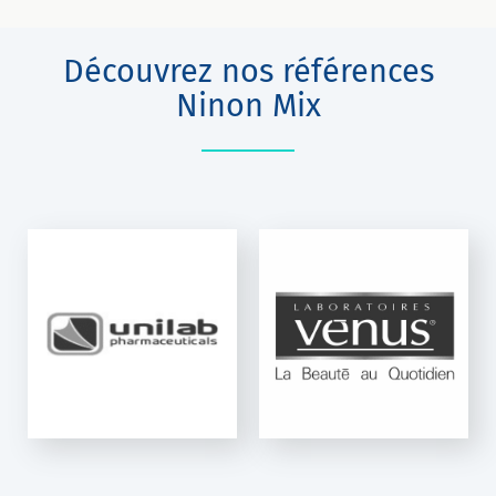
Découvrez nos références
Ninon Mix
VÉNUS - NINON
S
MIX