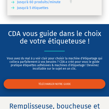
Jusqu'à 60 produits/minute
Jusqu'à 5 étiquettes
IR
CDA vous guide dans le choix
de votre étiqueteuse !
Vous avez du mal à y voir clair pour choisir la machine d'étiquetage qui
collera parfaitement à vos besoins ? CDA a créé pour vous le guide
pratique étiquettes adhésives & machines d’étiquetage ! Devenez
incollable sur le sujet en un clic.
TÉLÉCHARGER NOTRE GUIDE
Remplisseuse, boucheuse et