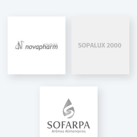
SOPALUX 2000
K-Line 1500
SOFARPA
K-Net Auto