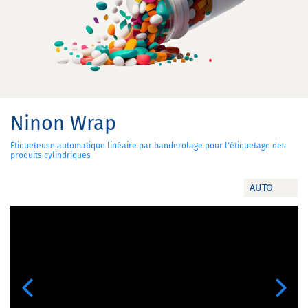
Ninon Wrap
Étiqueteuse automatique linéaire par banderolage pour l'étiquetage des
produits cylindriques
AUTO
Previous
Next