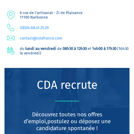
6 rue de l'artisanat - ZI de Plaisance
11100 Narbonne
33(0)4.68.41.25.29
contact@cdafrance.com
du
lundi au vendredi
de
08h30 à 12h30
et
14h00 à 17h30
(16h30
le vendredi)
CDA recrute
Découvrez toutes nos offres
d’emploi,postulez ou déposez une
candidature spontanée !