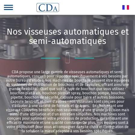
Nos visseuses automatiques et
semi-automatiques
CDA propose une large gamme de
visseuses automatiques et semi-
automatiques
, conçues pour répondre spécifiquement à vos besoins par
notre bureau d'études. Nos machines de bouchage peuvent être équipées
de systèmes de distribution de bouchons et de capsules, offrant ainsi une
grande flexibilité. Quel que soit le type de bouchon que vous utilisez -
bouchon plat à vis, bouchon pistolet spray, bouchon pompe, bouchon
pipette, bouchon de sécurité, capsule pour bière et autres boissons,
capsule twist-off, et bien d'autres - nos visseuses sont conçues pour
s'adapter à une variété de formats et de types. En choisissant une
visseuse CDA, vous bénéficiez non seulement d'une grande précision mais
aussi d'une utilisation et d'un entretien simplifiés. Nos machines sont
conçues pour optimiser votre processus de production, garantissant une
efficacité maximale et une qualité constante. De plus, nos équipes sont à
votre disposition pour vous accompagner dans le choix et l'intégration de
la solution la mieux adaptée à vos besoins spécifiques.