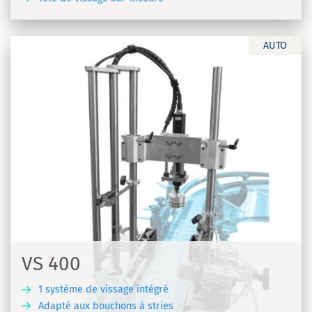
R
AUTO
VS 400
1 système de vissage intégré
Adapté aux bouchons à stries