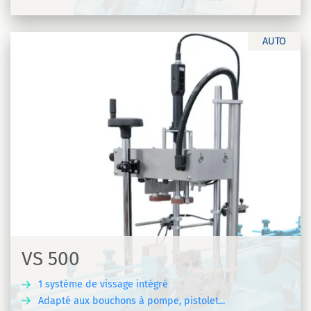
R
AUTO
VS 500
1 système de vissage intégré
Adapté aux bouchons à pompe, pistolet...
R