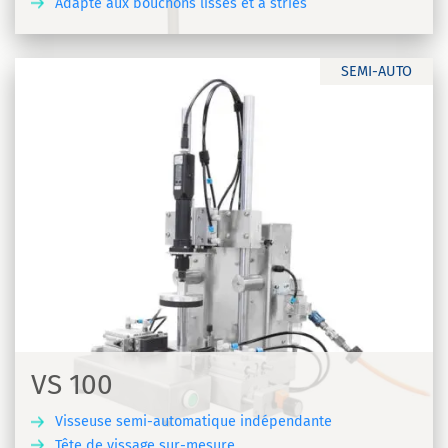
Adapté aux bouchons lisses et à stries
R
SEMI-AUTO
VS 100
Visseuse semi-automatique indépendante
Tête de vissage sur-mesure