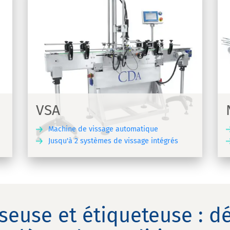
Ninon Mix
Machine d'étiquetage automatique
ous
linéaire adaptée à tous formats de
produits - Ninon Mix
VSA
Machine de vissage automatique
Jusqu'à 2 systèmes de vissage intégrés
UVRIR
DÉCOUVRIR
seuse et étiqueteuse : dé