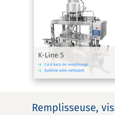
VSA
Machine de vissage autonome pour t
sée | K-Line S
types de bouchons - VSA
K-Line S
2 à 8 becs de remplissage
Système auto-nettoyant
DÉCOUVRIR
DÉCO
Remplisseuse, vis