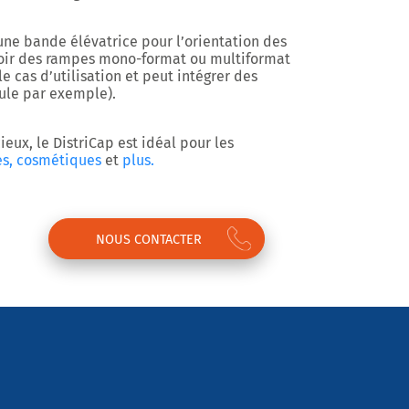
une bande élévatrice pour l’orientation des
oir des
rampes mono-format
ou
multiformat
le cas d’utilisation et peut intégrer des
ule par exemple).
cieux, le
DistriCap
est idéal pour les
s,
cosmétiques
et
plus.
NOUS CONTACTER