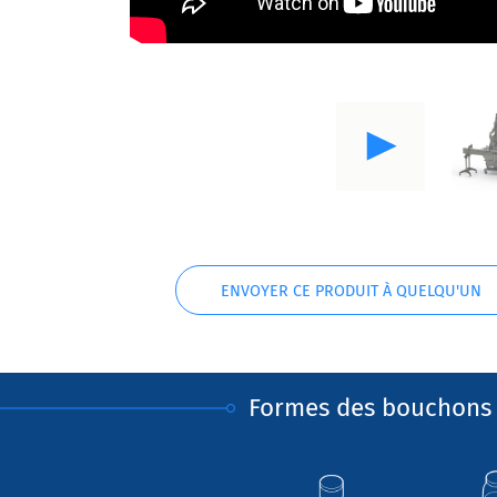
ENVOYER CE PRODUIT À QUELQU'UN
Formes des bouchons 