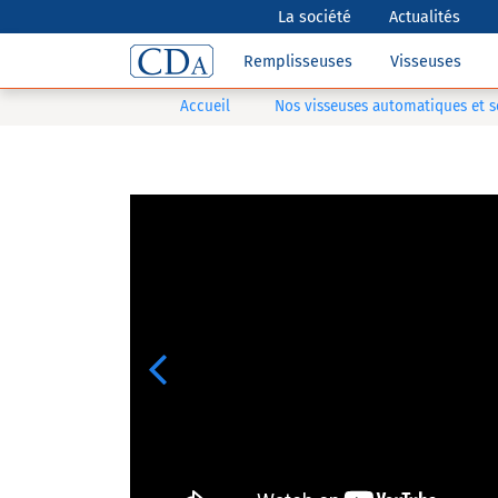
La société
Actualités
Remplisseuses
Visseuses
Accueil
Nos visseuses automatiques et 
Previous