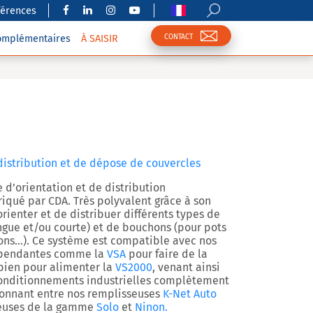
férences
CONTACT
complémentaires
À SAISIR
istribution et de dépose de couvercles
d’orientation et de distribution
iqué par CDA. Très polyvalent grâce à son
orienter et de distribuer différents types de
ongue et/ou courte) et de bouchons (pour pots
dons…). Ce système est compatible avec nos
épendantes comme la
VSA
pour faire de la
 bien pour alimenter la
VS2000
, venant ainsi
conditionnements industrielles complètement
ionnant entre nos remplisseuses
K-Net Auto
teuses de la gamme
Solo
et
Ninon
.