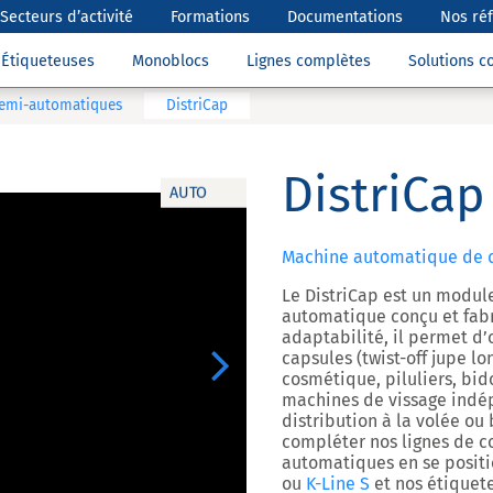
Secteurs d’activité
Formations
Documentations
Nos ré
Étiqueteuses
Monoblocs
Lignes complètes
Solutions 
semi-automatiques
DistriCap
DistriCap
AUTO
Machine automatique de d
Le
DistriCap
est un module 
automatique conçu et fabr
adaptabilité, il permet d’
capsules (twist-off jupe l
Next
cosmétique, piluliers, bi
machines de vissage ind
distribution à la volée ou
compléter nos lignes de 
automatiques en se posit
ou
K-Line S
et nos étique