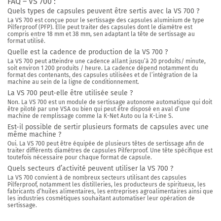
FAQ – VS 700 :
Quels types de capsules peuvent être sertis avec la VS 700 ?
La VS 700 est conçue pour le sertissage des capsules aluminium de type
Pilferproof (PFP). Elle peut traiter des capsules dont le diamètre est
compris entre 18 mm et 38 mm, sen adaptant la tête de sertissage au
format utilisé.
Quelle est la cadence de production de la VS 700 ?
La VS 700 peut atteindre une cadence allant jusqu’à 20 produits/ minute,
soit environ 1 200 produits / heure. La cadence dépend notamment du
format des contenants, des capsules utilisées et de l’intégration de la
machine au sein de la ligne de conditionnement.
La VS 700 peut-elle être utilisée seule ?
Non. La VS 700 est un module de sertissage autonome automatique qui doit
être piloté par une VSA ou bien qui peut être disposé en aval d’une
machine de remplissage comme la K-Net Auto ou la K-Line S.
Est-il possible de sertir plusieurs formats de capsules avec une
même machine ?
Oui. La VS 700 peut être équipée de plusieurs têtes de sertissage afin de
traiter différents diamètres de capsules Pilferproof. Une tête spécifique est
toutefois nécessaire pour chaque format de capsule.
Quels secteurs d’activité peuvent utiliser la VS 700 ?
La VS 700 convient à de nombreux secteurs utilisant des capsules
Pilferproof, notamment les distilleries, les producteurs de spiritueux, les
fabricants d’huiles alimentaires, les entreprises agroalimentaires ainsi que
les industries cosmétiques souhaitant automatiser leur opération de
sertissage.