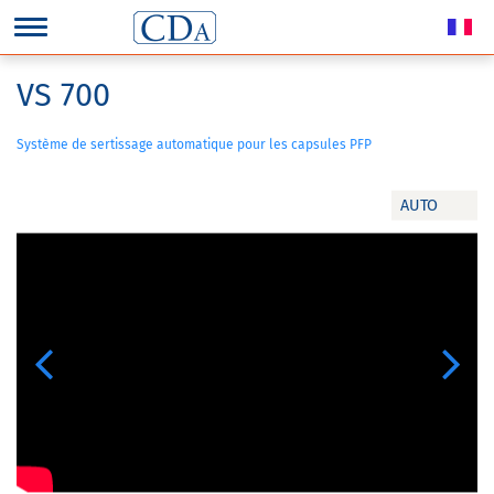
VS 700
Système de sertissage automatique pour les capsules PFP
AUTO
Previous
Next