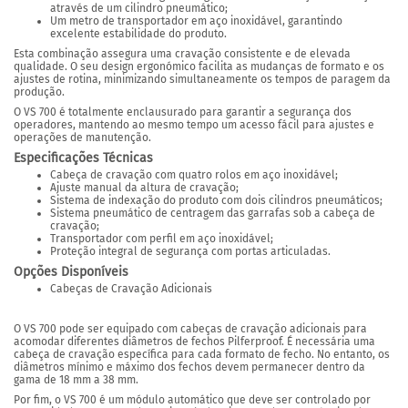
através de um cilindro pneumático;
Um metro de transportador em aço inoxidável, garantindo
excelente estabilidade do produto.
Esta combinação assegura uma cravação consistente e de elevada
qualidade. O seu design ergonómico facilita as mudanças de formato e os
ajustes de rotina, minimizando simultaneamente os tempos de paragem da
produção.
O VS 700 é totalmente enclausurado para garantir a segurança dos
operadores, mantendo ao mesmo tempo um acesso fácil para ajustes e
operações de manutenção.
Especificações Técnicas
Cabeça de cravação com quatro rolos em aço inoxidável;
Ajuste manual da altura de cravação;
Sistema de indexação do produto com dois cilindros pneumáticos;
Sistema pneumático de centragem das garrafas sob a cabeça de
cravação;
Transportador com perfil em aço inoxidável;
Proteção integral de segurança com portas articuladas.
Opções Disponíveis
Cabeças de Cravação Adicionais
O VS 700 pode ser equipado com cabeças de cravação adicionais para
acomodar diferentes
diâmetros de fechos Pilferproof.
É necessária uma
cabeça de cravação específica para cada formato de fecho.
No entanto, os
diâmetros mínimo e máximo dos fechos devem permanecer dentro da
gama de 18 mm a 38 mm.
Por fim, o VS 700 é um módulo automático que deve ser controlado por