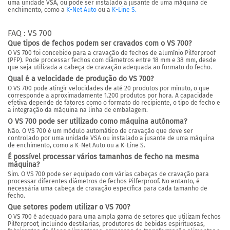
uma unidade VSA,
ou pode ser instalado a jusante de uma máquina de
enchimento, como a
K-Net Auto
ou a
K-Line S.
FAQ : VS 700
Que tipos de fechos podem ser cravados com o VS 700?
O VS 700 foi concebido para a cravação de fechos de alumínio Pilferproof
(PFP). Pode processar fechos com diâmetros entre 18 mm e 38 mm, desde
que seja utilizada a cabeça de cravação adequada ao formato do fecho.
Qual é a velocidade de produção do VS 700?
O VS 700 pode atingir velocidades de até 20 produtos por minuto, o que
corresponde a aproximadamente 1.200 produtos por hora. A capacidade
efetiva depende de fatores como o formato do recipiente, o tipo de fecho e
a integração da máquina na linha de embalagem.
O VS 700 pode ser utilizado como máquina autónoma?
Não. O VS 700 é um módulo automático de cravação que deve ser
controlado por uma unidade VSA ou instalado a jusante de uma máquina
de enchimento, como a K-Net Auto ou a K-Line S.
É possível processar vários tamanhos de fecho na mesma
máquina?
Sim. O VS 700 pode ser equipado com várias cabeças de cravação para
processar diferentes diâmetros de fechos Pilferproof. No entanto, é
necessária uma cabeça de cravação específica para cada tamanho de
fecho.
Que setores podem utilizar o VS 700?
O VS 700 é adequado para uma ampla gama de setores que utilizam fechos
Pilferproof, incluindo destilarias, produtores de bebidas espirituosas,