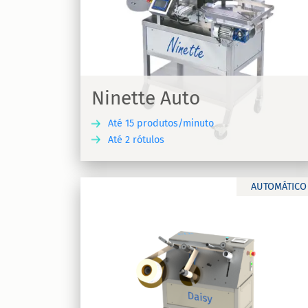
Ninette à Plat
utomática
Rotuladora semiautomática para prod
planos e quadrados Ninette à Plat
Ninette Auto
Até 15 produtos/minuto
Até 2 rótulos
DESCUBRA
DESC
AUTOMÁTICO