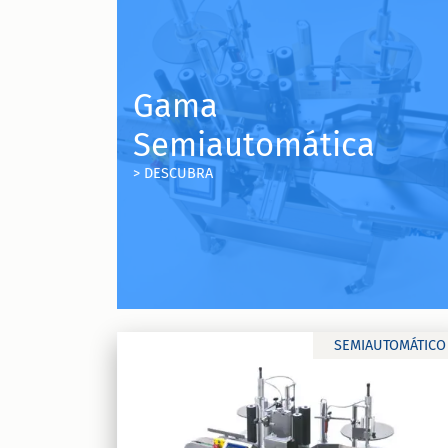
Gama
Ninette 1
Semiautomática
Rotuladora semiautomática Ninette 1
> DESCUBRA
DESC
SEMIAUTOMÁTICO