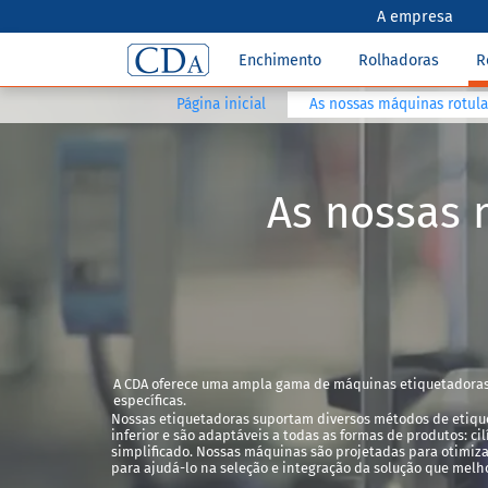
A empresa
Enchimento
Rolhadoras
R
Página inicial
As nossas máquinas rotul
As nossas 
A CDA oferece uma ampla gama de máquinas etiquetadoras
específicas.
Nossas etiquetadoras suportam diversos métodos de etique
inferior e são adaptáveis a todas as formas de produtos: ci
simplificado. Nossas máquinas são projetadas para otimiza
para ajudá-lo na seleção e integração da solução que melh