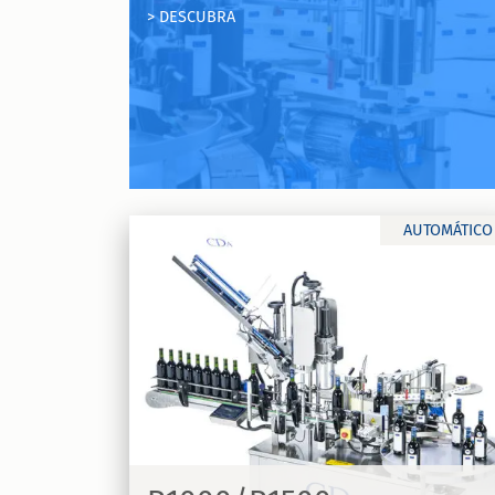
> DESCUBRA
Cabeça de rotulagem adesiva
independente Stick
DESC
AUTOMÁTICO
R1000 Cápsulas
a para vinhos
Máquina de rotulagem adesiva linear 
vinhos R1000 Coiffes