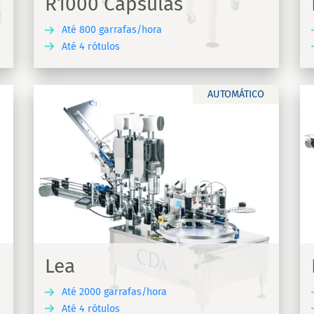
R1000 Cápsulas
Até 800 garrafas/hora
Até 4 rótulos
UBRA
DESCUBRA
AUTOMÁTICO
Lystop S
Máquina automática de rotulagem e
té 4
crimpagem para aplicação de rótulos
adesivos em garrafas de vinho Lystop S
Lea
Até 2000 garrafas/hora
Até 4 rótulos