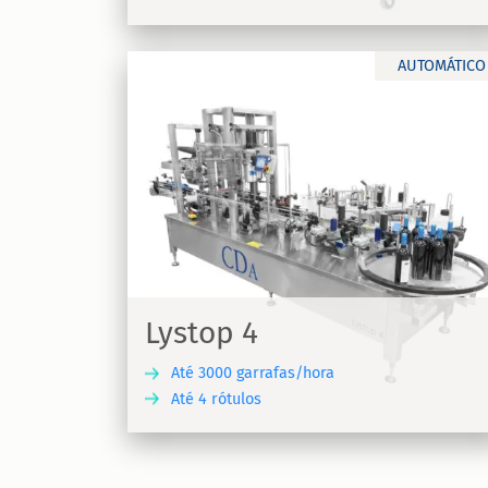
DESCUBRA
DESC
AUTOMÁTICO
Cap System
lagem e
Máquina de ditribuição e crimpagem 
inho - Lystop
cápsulas - Cap System
Lystop 4
Até 3000 garrafas/hora
Até 4 rótulos
DESCUBRA
DESC