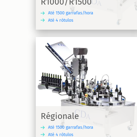
R1000/R1500
Até 1500 garrafas/hora
Até 4 rótulos
DESCUBRA
DESC
Lea
va automática
Máquina de crimpagem e rotulagem, a
gionale
rótulos por garrafa Léa
Régionale
Até 1500 garrafas/hora
Até 4 rótulos