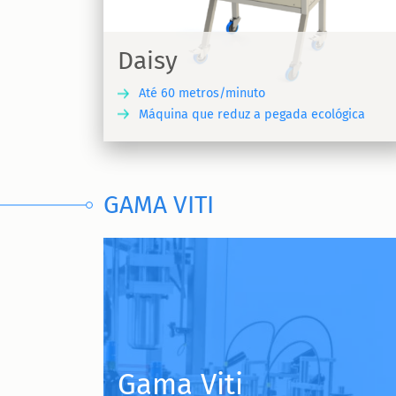
ro/rótulo
 | Daisy
Daisy
Até 60 metros/minuto
Máquina que reduz a pegada ecológica
DESCUBRA
GAMA VITI
Stick
Gama Viti