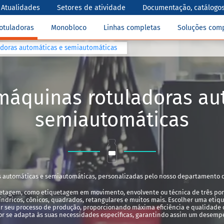
Atualidades
Setores de atividade
Documentação, catálogos
otuladoras
Monobloco
Linhas completas
Soluções com
adoras automáticas e semiautomáticas
máquinas rotuladoras au
semiautomáticas
 automáticas e semiautomáticas, personalizadas pelo nosso departamento d
tagem, como etiquetagem em movimento, envolvente ou técnica de três ponto
líndricos, cônicos, quadrados, retangulares e muitos mais. Escolher uma etiqu
r seu processo de produção, proporcionando máxima eficiência e qualidade c
or se adapta às suas necessidades específicas, garantindo assim um desempe