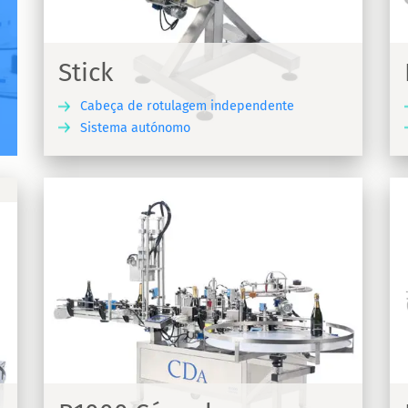
Rotuladora para rótulos adesivos Essentiel
Stick
Cabeça de rotulagem independente
Sistema autónomo
UBRA
DESCUBRA
R1000/R1500 Mista
Rotuladora automática para rotulagem de
para
vinhos tranquilos e espumantes
R1000/R1500 Mixte