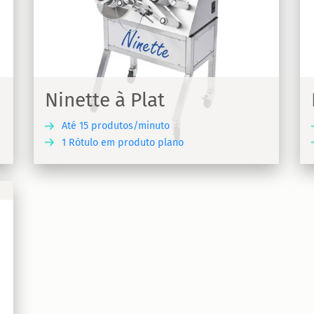
Ninette Auto mini
utos
Rotuladora semiautomática para pequenos
recipientes Ninette Auto mini
Ninette à Plat
Até 15 produtos/minuto
1 Rótulo em produto plano
UBRA
DESCUBRA