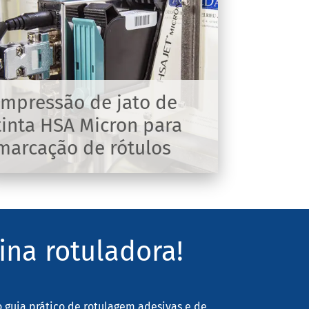
Impressão de jato de
tinta HSA Micron para
marcação de rótulos
ina rotuladora!
o guia prático de rotulagem adesivas e de