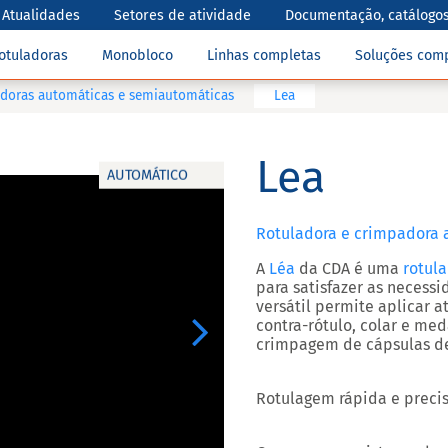
Atualidades
Setores de atividade
Documentação, catálogos
otuladoras
Monobloco
Linhas completas
Soluções com
adoras automáticas e semiautomáticas
Lea
Lea
AUTOMÁTICO
Rotuladora e crimpadora a
A
Léa
da CDA é uma
rotul
para satisfazer as necess
versátil permite aplicar a
contra-rótulo, colar e m
Next
crimpagem de cápsulas de
Rotulagem rápida e precis