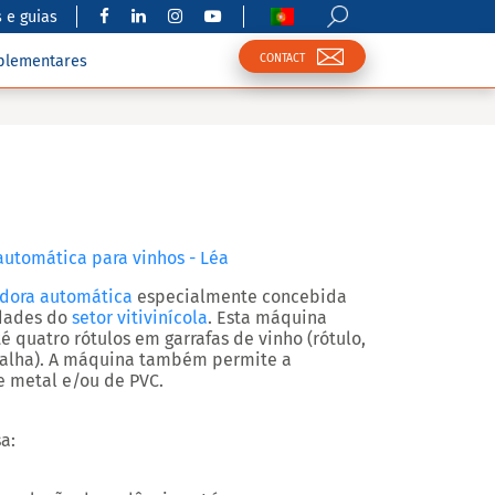
 e guias
CONTACT
plementares
utomática para vinhos - Léa
adora automática
especialmente concebida
idades do
setor vitivinícola
. Esta máquina
té quatro rótulos em garrafas de vinho (rótulo,
edalha). A máquina também permite a
 metal e/ou de PVC.
a: