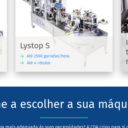
Impressão de jato de
tinta HSA Micron para
marcação de rótulos
s
 S
Marcador industrial a jato de tinta HSA
Lystop S
para marcar os seus produtos etiquetados
Até 2500 garrafas/hora
Até 4 rótulos
CUBRA
DESCUBRA
e a escolher a sua máqu
ra mais adequada às suas necessidades? A CDA criou para si 