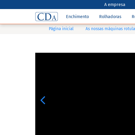
A empresa
Enchimento
Rolhadoras
R
Página inicial
As nossas máquinas rotul
Previous