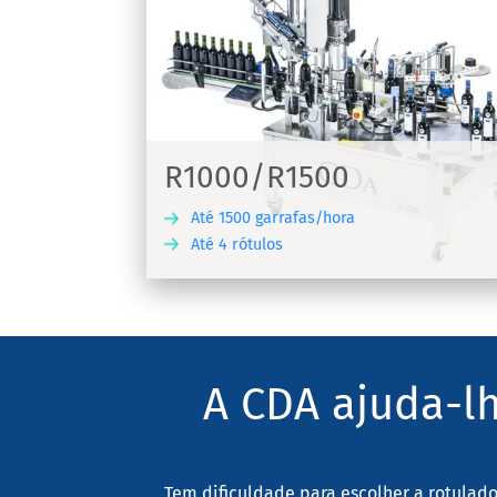
Lystop S
Máquina automática de rotulagem e
siva para
crimpagem para aplicação de rótulo
adesivos em garrafas de vinho Lystop
R1000/R1500
Até 1500 garrafas/hora
Até 4 rótulos
DESCUBRA
DES
A CDA ajuda-lh
Tem dificuldade para escolher a rotulado