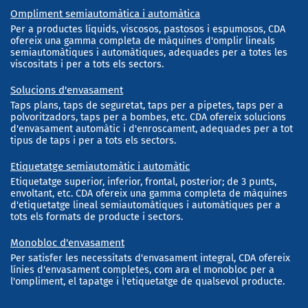
Ompliment semiautomàtica i automàtica
Per a productes líquids, viscosos, pastosos i espumosos, CDA
ofereix una gamma completa de màquines d'omplir lineals
semiautomàtiques i automàtiques, adequades per a totes les
viscositats i per a tots els sectors.
Solucions d'envasament
Taps plans, taps de seguretat, taps per a pipetes, taps per a
polvoritzadors, taps per a bombes, etc. CDA ofereix solucions
d'envasament automàtic i d'enroscament, adequades per a tot
tipus de taps i per a tots els sectors.
Etiquetatge semiautomàtic i automàtic
Etiquetatge superior, inferior, frontal, posterior; de 3 punts,
envoltant, etc. CDA ofereix una gamma completa de màquines
d'etiquetatge lineal semiautomàtiques i automàtiques per a
tots els formats de producte i sectors.
Monobloc d'envasament
Per satisfer les necessitats d'envasament integral, CDA ofereix
línies d'envasament completes, com ara el monobloc per a
l'ompliment, el tapatge i l'etiquetatge de qualsevol producte.