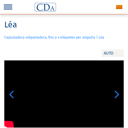
Léa
Capsuladora-etiquetadora, fins a 4 etiquetes per ampolla | Léa
AUTO
Previous
Next