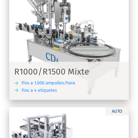
e
e
R1000/R1500 Mixte
Fins a 1.000 ampolles/hora
Fins a 4 etiquetes
IX
AUTO