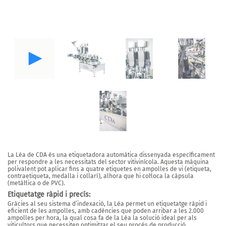
La Léa
de CDA és una etiquetadora automàtica dissenyada específicament
per respondre
a les necessitats del sector vitivinícola
. Aquesta màquina
polivalent
pot aplicar fins a quatre etiquetes en ampolles de vi
(etiqueta,
contraetiqueta, medalla i collarí),
alhora que hi col·loca la càpsula
(metàl·lica o de PVC).
Etiquetatge ràpid i precís:
Gràcies al seu sistema d’indexació, la Léa permet un etiquetatge ràpid i
eficient de les ampolles, amb cadències
que poden arribar a les 2.000
ampolles per hora
, la qual cosa fa de la Léa la solució ideal per als
viticultors que necessiten optimitzar el seu procés de producció.