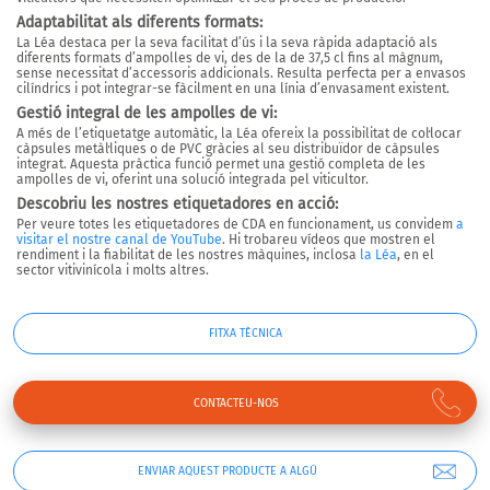
Adaptabilitat als diferents formats:
La Léa destaca per la seva facilitat d’ús i la seva ràpida adaptació
als
diferents formats d’ampolles de vi
, des de la de 37,5 cl fins al màgnum,
sense necessitat d’accessoris addicionals. Resulta perfecta per a envasos
cilíndrics i pot integrar-se fàcilment en una línia d’envasament existent.
Gestió integral de les ampolles de vi:
A més de l’etiquetatge automàtic,
la Léa ofereix la possibilitat de col·locar
càpsules metàl·liques o de PVC gràcies al seu distribuïdor de càpsules
integrat.
Aquesta pràctica funció permet una gestió completa de les
ampolles de vi, oferint una solució integrada pel viticultor.
Descobriu les nostres etiquetadores en acció:
Per veure totes les etiquetadores de CDA en funcionament, us convidem
a
visitar el nostre canal de YouTube
. Hi trobareu vídeos que mostren el
rendiment i la fiabilitat de les nostres màquines,
inclosa
la Léa
, en el
sector vitivinícola i molts altres.
FITXA TÈCNICA
CONTACTEU-NOS
ENVIAR AQUEST PRODUCTE A ALGÚ