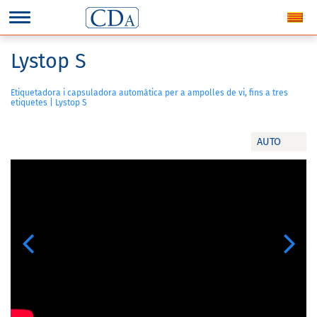
Lystop S
Etiquetadora i capsuladora automàtica per a ampolles de vi, fins a tres
etiquetes | Lystop S
AUTO
Previous
Next