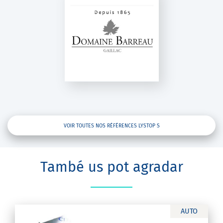
DOMAINE
BARREAU
Lystop S
VOIR TOUTES NOS RÉFÉRENCES LYSTOP S
També us pot agradar
AUTO