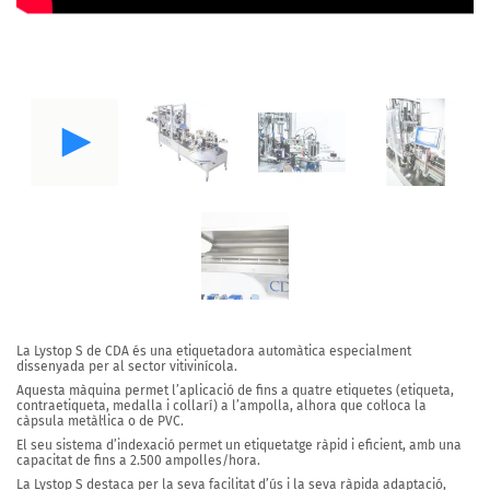
La Lystop S
de CDA és una etiquetadora automàtica especialment
dissenyada per al sector vitivinícola.
Aquesta màquina permet l’aplicació de
fins a quatre etiquetes
(etiqueta,
contraetiqueta, medalla i collarí) a l’ampolla, alhora que col·loca la
càpsula metàl·lica o de PVC.
El seu sistema d’indexació permet
un etiquetatge ràpid i eficient
, amb una
capacitat de fins a
2.500 ampolles/hora.
La Lystop S
destaca per la seva facilitat d’ús i la seva ràpida adaptació,