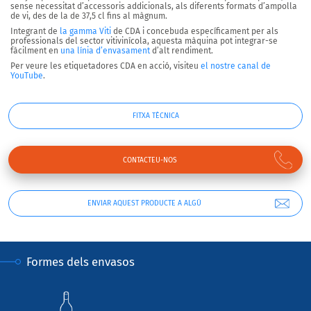
sense necessitat d’accessoris addicionals,
als diferents formats d’ampolla
de vi,
des de la de 37,5 cl fins al màgnum.
Integrant de
la gamma Viti
de CDA i concebuda específicament per als
professionals del sector vitivinícola, aquesta màquina pot integrar-se
fàcilment en
una línia d’envasament
d’alt rendiment.
Per veure les etiquetadores CDA en acció, visiteu
el nostre canal de
YouTube
.
FITXA TÈCNICA
CONTACTEU-NOS
ENVIAR AQUEST PRODUCTE A ALGÚ
Formes dels envasos