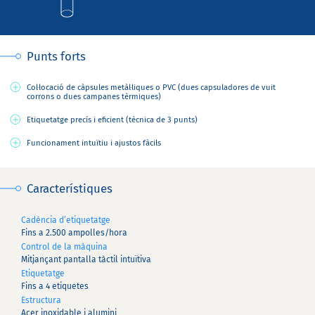
Punts forts
Col·locació de càpsules metàl·liques o PVC (dues capsuladores de vuit
corrons o dues campanes tèrmiques)
Etiquetatge precís i eficient (tècnica de 3 punts)
Funcionament intuïtiu i ajustos fàcils
Característiques
Cadència d’etiquetatge
Fins a 2.500 ampolles/hora
Control de la màquina
Mitjançant pantalla tàctil intuïtiva
Etiquetatge
Fins a 4 etiquetes
Estructura
Acer inoxidable i alumini