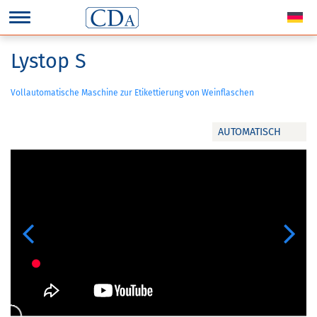
Lystop S
Vollautomatische Maschine zur Etikettierung von Weinflaschen
AUTOMATISCH
Previous
Next