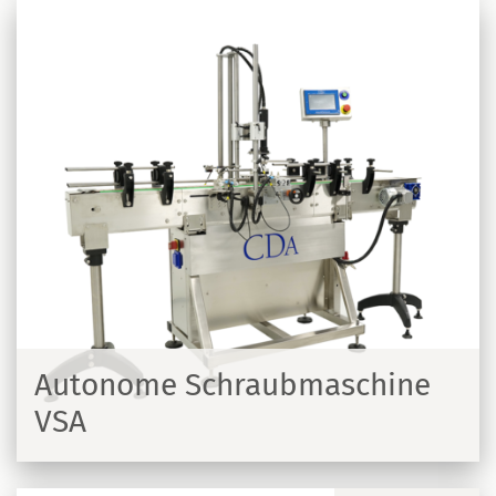
Autonome Schraubmaschine
VSA
N