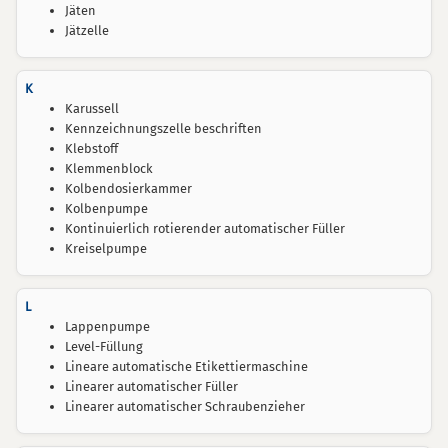
Jäten
Jätzelle
K
Karussell
Kennzeichnungszelle beschriften
Klebstoff
Klemmenblock
Kolbendosierkammer
Kolbenpumpe
Kontinuierlich rotierender automatischer Füller
Kreiselpumpe
L
Lappenpumpe
Level-Füllung
Lineare automatische Etikettiermaschine
Linearer automatischer Füller
Linearer automatischer Schraubenzieher