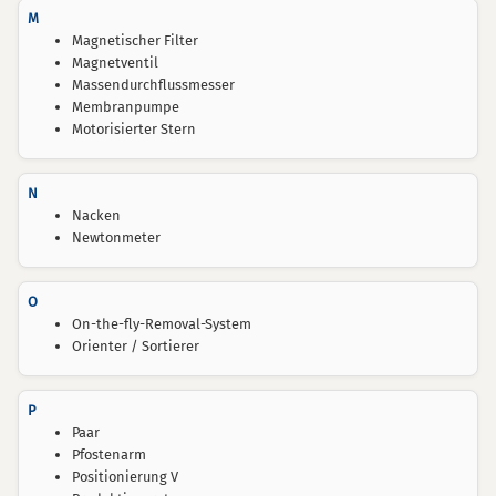
M
Magnetischer Filter
Magnetventil
Massendurchflussmesser
Membranpumpe
Motorisierter Stern
N
Nacken
Newtonmeter
O
On-the-fly-Removal-System
Orienter / Sortierer
P
Paar
Pfostenarm
Positionierung V