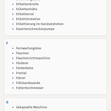
Etikettenbreite
Etikettenhöhe
Etikettenrol
Etikettierstation
Etikettierung im Handumdrehen
Exzenterschneckenpumpe
F
Fernwartungsbox
Flaschen
Flaschenrichtmaschine
Förderer
Förderkette
Frontal
Führer
Füllstandssonde
Futterdurchmesser
G
Gekapselte Maschine