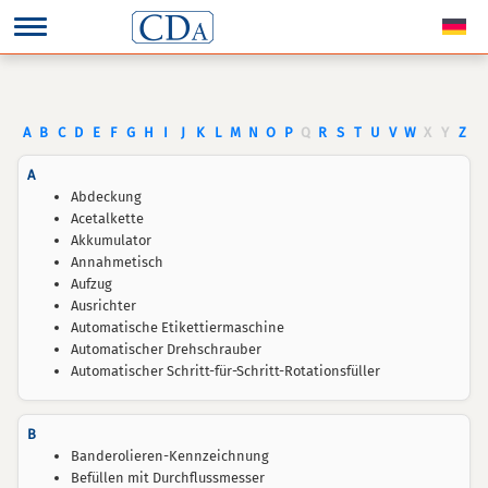
A
B
C
D
E
F
G
H
I
J
K
L
M
N
O
P
Q
R
S
T
U
V
W
X
Y
Z
A
Abdeckung
Acetalkette
Akkumulator
Annahmetisch
Aufzug
Ausrichter
Automatische Etikettiermaschine
Automatischer Drehschrauber
Automatischer Schritt-für-Schritt-Rotationsfüller
B
Banderolieren-Kennzeichnung
Befüllen mit Durchflussmesser