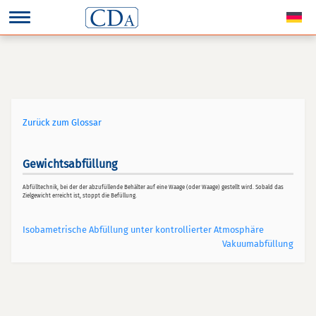
Zurück zum Glossar
Gewichtsabfüllung
Abfülltechnik, bei der der abzufüllende Behälter auf eine Waage (oder Waage) gestellt wird. Sobald das
Zielgewicht erreicht ist, stoppt die Befüllung.
Isobametrische Abfüllung unter kontrollierter Atmosphäre
Vakuumabfüllung