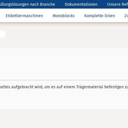
üllungslösungen nach Branche
Dokumentationen
Unsere Re
Etikettiermaschinen
Monoblocks
Komplette linien
Z
kettes aufgebracht wird, um es auf einem Trägermaterial befestigen z