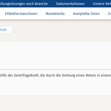
üllungslösungen nach Branche
Dokumentationen
Unsere Re
Etikettiermaschinen
Monoblocks
Komplette linien
Z
umpe
lfe der Zentrifugalkraft, die durch die Drehung eines Rotors in eine