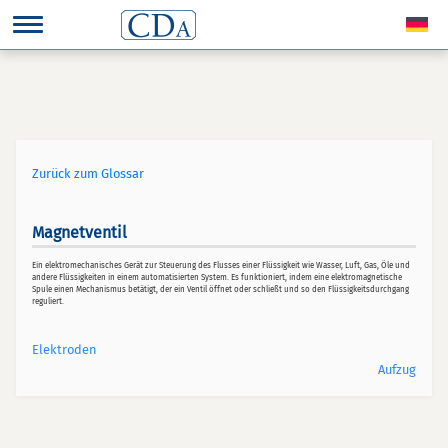
Zurück zum Glossar
Magnetventil
Ein elektromechanisches Gerät zur Steuerung des Flusses einer Flüssigkeit wie Wasser, Luft, Gas, Öle und
andere Flüssigkeiten in einem automatisierten System. Es funktioniert, indem eine elektromagnetische
Spule einen Mechanismus betätigt, der ein Ventil öffnet oder schließt und so den Flüssigkeitsdurchgang
reguliert.
Elektroden
Aufzug