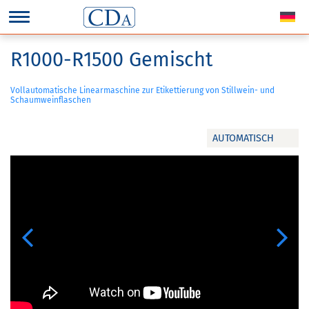
R1000-R1500 Gemischt
Vollautomatische Linearmaschine zur Etikettierung von Stillwein- und
Schaumweinflaschen
AUTOMATISCH
Previous
Next