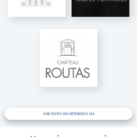
Léa
TEAU ROUTAS
Léa
VOIR TOUTES NOS RÉFÉRENCES LÉA