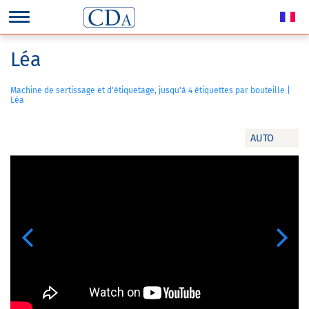
Léa
Machine de sertissage et d'étiquetage, jusqu'à 4 étiquettes par bouteille |
Léa
AUTO
Previous
Next