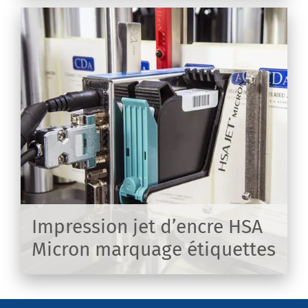
s
és
Impression jet d’encre HSA
Micron marquage étiquettes
IR