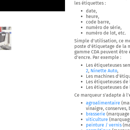
les étiquettes :
date,
heure,
code barre,
numéro de série,
numéro de lot, etc.
Simple d’utilisation, ce 
poste d’étiquetage de la 
gamme CDA peuvent être é
d’encre. Par exemple :
Les étiqueteuses s
2
,
Ninette Auto
,
Les machines d’étiq
Les étiqueteuses de
Les étiqueteuses de
Ce marqueur s’adapte à l’e
agroalimentaire
(mar
vinaigre, conserves, 
brasserie
(marquage b
viticulture
(marquage 
peinture / vernis
(ma