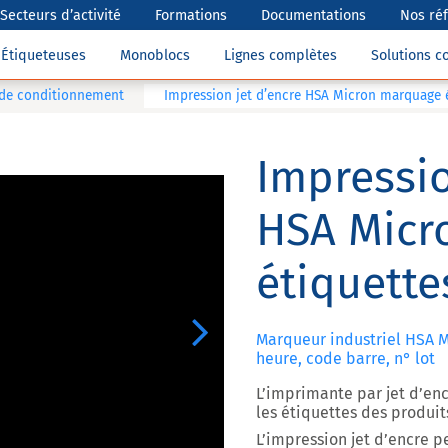
Secteurs d’activité
Formations
Documentations
Nos ré
Étiqueteuses
Monoblocs
Lignes complètes
Solutions 
 de conditionnement
Impression jet d’encre HSA Micron marquage 
Impressio
HSA Micr
étiquette
Next
Marqueur industriel HSA Mi
heure, code barre, n° lot
L’imprimante par jet d’e
les étiquettes des produit
L’impression jet d’encre p