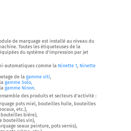
module de marquage est installé au niveau du
machine. Toutes les étiqueteuses de la
quipées du système d’impression par jet
emi-automatiques comme la
Ninette 1
,
Ninette
uetage de la
gamme viti
,
 la
gamme Solo,
 la
gamme Ninon
.
nsemble des produits et secteurs d’activité :
quage pots miel, bouteilles huile, bouteilles
bocaux, etc.),
outeilles bière),
bouteilles vin),
rquage seaux peinture, pots vernis),