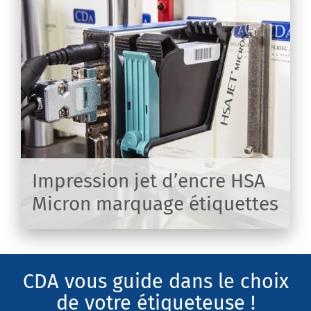
s
és
Impression jet d’encre HSA
Micron marquage étiquettes
IR
CDA vous guide dans le choix
de votre étiqueteuse !