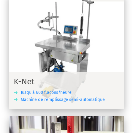
K-Net
Jusqu'à 600 flacons/heure
Machine de remplissage semi-automatique
IR