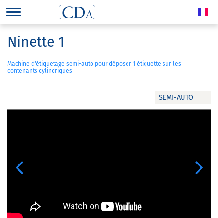
Ninette 1
Machine d'étiquetage semi-auto pour déposer 1 étiquette sur les
contenants cylindriques
SEMI-AUTO
Previous
Next