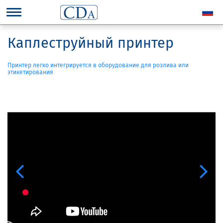
Каплеструйный принтер
Принтер легко интегрируется в оборудование для розлива или
этикетирования
Previous
Next