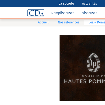
La société
Actualités
Remplisseuses
Visseuses
Accueil
Nos références
Léa – Doma