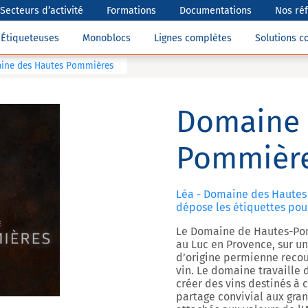
Secteurs d’activité
Formations
Documentations
Nos ré
Étiqueteuses
Monoblocs
Lignes complètes
Solutions 
ine des Hautes Pommières
Domaine 
Pommière
Léa - Domaine des Hautes
dépose les étiquettes pour
Le Domaine de Hautes-Pom
au Luc en Provence, sur u
d’origine permienne recouv
vin. Le domaine travaille
créer des vins destinés à
partage convivial aux gra