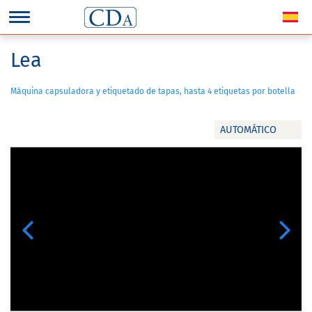
Lea
Máquina capsuladora y etiquetado de tapas, hasta 4 etiquetas por botella
AUTOMÁTICO
Previous
Next