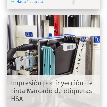
Hasta 4 etiquetas
IR
os
Impresión por inyección de
tinta Marcado de etiquetas
HSA
IR