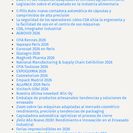
Legislación sobre el etiquetado en la industria alimentaria
C-Pills Auto: nueva contadora automática de cápsulas y
comprimidos de alta precisión
La seguridad de los operadores: cómo CDA sitúa la ergonomía y
la facilidad de uso en el centro de sus máquinas
CDA, integrador industrial
AGROVID 2026
CFIA Rennes 2026
Vapexpo Paris 2026
Eurocoat 2026 en París
Djazagro 2026
Maghreb Pharma 2026
National Manufacturing & Supply Chain Exhibition 2026
CFIA Toulouse 2026
EXPOQUIMIA 2026
Cosmetorium 2026
Empack Madrid 2026
ALL4PACK 2026 París
Vinitech‑Sifel 2026
Nuestra última novedad: Win-Dy
Embalaje de productos artesanales: tendencias y soluciones de
envasado
Zoom sobre las máquinas adaptadas al mercado cosmético:
rendimiento, precisión y tendencias de packaging
Capsuladora automática: optimizar el proceso de cierre
¡Feliz Año Nuevo 2026!: Rendimiento e Innovación en el Envasado
Industrial
Ferias imprescindibles en 2026