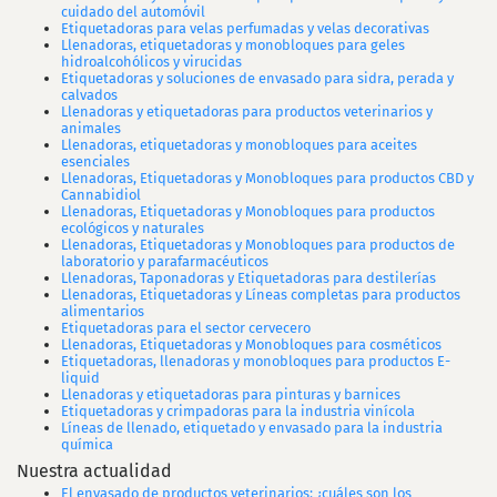
cuidado del automóvil
Etiquetadoras para velas perfumadas y velas decorativas
Llenadoras, etiquetadoras y monobloques para geles
hidroalcohólicos y virucidas
Etiquetadoras y soluciones de envasado para sidra, perada y
calvados
Llenadoras y etiquetadoras para productos veterinarios y
animales
Llenadoras, etiquetadoras y monobloques para aceites
esenciales
Llenadoras, Etiquetadoras y Monobloques para productos CBD y
Cannabidiol
Llenadoras, Etiquetadoras y Monobloques para productos
ecológicos y naturales
Llenadoras, Etiquetadoras y Monobloques para productos de
laboratorio y parafarmacéuticos
Llenadoras, Taponadoras y Etiquetadoras para destilerías
Llenadoras, Etiquetadoras y Líneas completas para productos
alimentarios
Etiquetadoras para el sector cervecero
Llenadoras, Etiquetadoras y Monobloques para cosméticos
Etiquetadoras, llenadoras y monobloques para productos E-
liquid
Llenadoras y etiquetadoras para pinturas y barnices
Etiquetadoras y crimpadoras para la industria vinícola
Líneas de llenado, etiquetado y envasado para la industria
química
Nuestra actualidad
El envasado de productos veterinarios: ¿cuáles son los