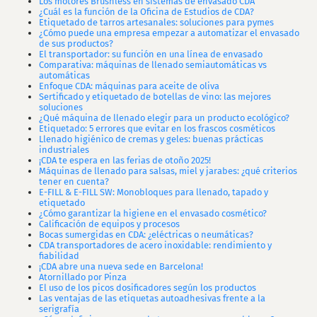
Los motores Brushless en sistemas de envasado CDA
¿Cuál es la función de la Oficina de Estudios de CDA?
Etiquetado de tarros artesanales: soluciones para pymes
¿Cómo puede una empresa empezar a automatizar el envasado
de sus productos?
El transportador: su función en una línea de envasado
Comparativa: máquinas de llenado semiautomáticas vs
automáticas
Enfoque CDA: máquinas para aceite de oliva
Sertificado y etiquetado de botellas de vino: las mejores
soluciones
¿Qué máquina de llenado elegir para un producto ecológico?
Etiquetado: 5 errores que evitar en los frascos cosméticos
Llenado higiénico de cremas y geles: buenas prácticas
industriales
¡CDA te espera en las ferias de otoño 2025!
Máquinas de llenado para salsas, miel y jarabes: ¿qué criterios
tener en cuenta?
E-FILL & E-FILL SW: Monobloques para llenado, tapado y
etiquetado
¿Cómo garantizar la higiene en el envasado cosmético?
Calificación de equipos y procesos
Bocas sumergidas en CDA: ¿eléctricas o neumáticas?
CDA transportadores de acero inoxidable: rendimiento y
fiabilidad
¡CDA abre una nueva sede en Barcelona!
Atornillado por Pinza
El uso de los picos dosificadores según los productos
Las ventajas de las etiquetas autoadhesivas frente a la
serigrafía