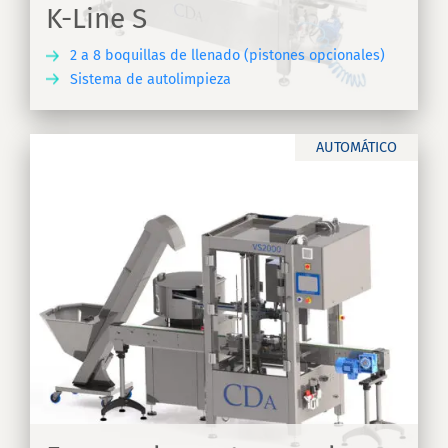
K-Line S
2 a 8 boquillas de llenado (pistones opcionales)
Sistema de autolimpieza
IR
AUTOMÁTICO