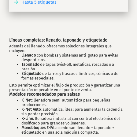
Hasta 5 etiquetas
IR
Líneas completas: llenado, taponado y etiquetado
Además del llenado, ofrecemos soluciones integrales que
incluyen:
Llenado
con bombas y sistemas anti-goteo para evitar
desperdicios.
Taponado
de tapas twist-off, metálicas, roscadas o a
presión.
Etiquetado
de tarros y frascos cilíndricos, cónicos o de
formas especiales.
Esto permite optimizar el flujo de producción y garantizar una
presentación impecable en el punto de venta.
Modelos recomendados para salsas
K-Net
: llenadora semi-automática para pequeñas
producciones.
K-Net Auto
: automática, ideal para aumentar la cadencia
sin perder precisión.
K-Line
: llenadora industrial con control electrónico del
dosificado para grandes volúmenes.
Monobloques E-Fill
: combinan llenado + taponado +
etiquetado en una sola máquina compacta.