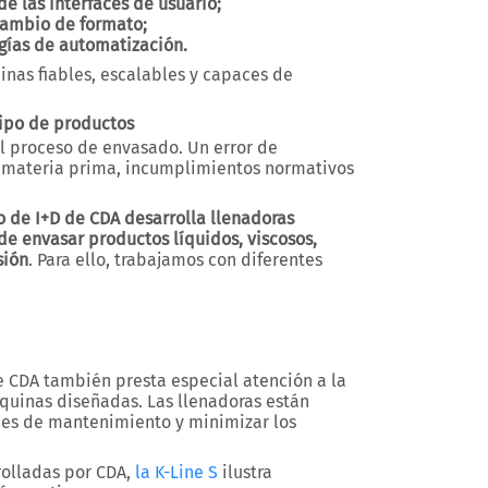
e las interfaces de usuario;
cambio de formato;
gías de automatización.
nas fiables, escalables y capaces de
ipo de productos
el proceso de envasado. Un error de
 materia prima, incumplimientos normativos
o de I+D de CDA desarrolla llenadoras
e envasar productos líquidos, viscosos,
sión
. Para ello, trabajamos con diferentes
e CDA también presta especial atención a la
áquinas diseñadas. Las llenadoras están
nes de mantenimiento y minimizar los
rolladas por CDA,
la K-Line S
ilustra