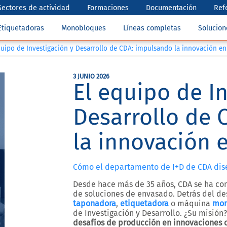
Sectores de actividad
Formaciones
Documentación
Ref
Etiquetadoras
Monobloques
Líneas completas
Solucio
quipo de Investigación y Desarrollo de CDA: impulsando la innovación en
3 JUNIO 2026
El equipo de I
Desarrollo de 
la innovación 
Cómo el departamento de I+D de CDA dis
Desde hace más de 35 años, CDA se ha con
de soluciones de envasado. Detrás del de
taponadora
,
etiquetadora
o máquina
mon
de Investigación y Desarrollo. ¿Su misión
desafíos de producción en innovaciones 