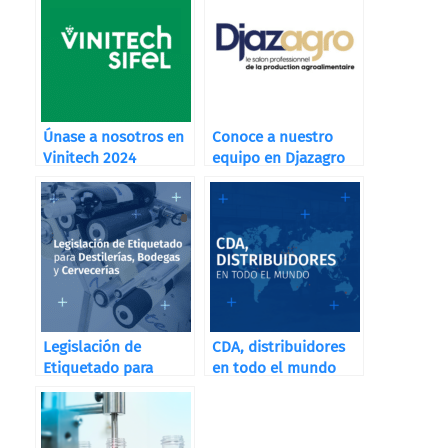
Únase a nosotros en
Conoce a nuestro
Vinitech 2024
equipo en Djazagro
Legislación de
CDA, distribuidores
Etiquetado para
en todo el mundo
Destilerías, Bodegas
y Cervecerías