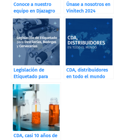
Conoce a nuestro
Únase a nosotros en
equipo en Djazagro
Vinitech 2024
Legislación de
CDA, distribuidores
Etiquetado para
en todo el mundo
Destilerías, Bodegas
y Cervecerías
CDA, casi 10 años de