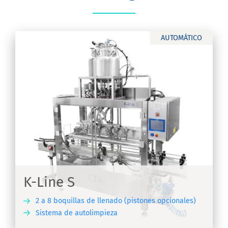
AUTOMÁTICO
K-Line S
2 a 8 boquillas de llenado (pistones opcionales)
Sistema de autolimpieza
IR