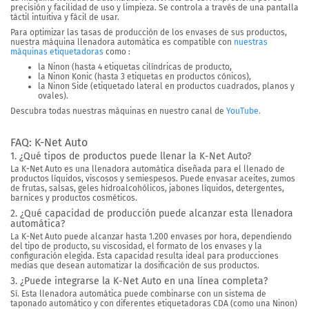
precisión
y
facilidad de uso y limpieza
. Se controla a través de una pantalla
táctil intuitiva y fácil de usar.
Para optimizar las tasas de producción de los envases de sus productos,
nuestra máquina llenadora automática es compatible con
nuestras
máquinas etiquetadoras
como :
la Ninon (hasta 4 etiquetas cilíndricas de producto,
la Ninon Konic (hasta 3 etiquetas en productos cónicos),
la Ninon Side (etiquetado lateral en productos cuadrados, planos y
ovales).
Descubra todas nuestras máquinas en nuestro canal de
YouTube.
FAQ: K-Net Auto
1. ¿Qué tipos de productos puede llenar la K-Net Auto?
La K-Net Auto es una llenadora automática diseñada para el llenado de
productos líquidos, viscosos y semiespesos. Puede envasar aceites, zumos
de frutas, salsas, geles hidroalcohólicos, jabones líquidos, detergentes,
barnices y productos cosméticos.
2. ¿Qué capacidad de producción puede alcanzar esta llenadora
automática?
La K-Net Auto puede alcanzar hasta 1.200 envases por hora, dependiendo
del tipo de producto, su viscosidad, el formato de los envases y la
configuración elegida. Esta capacidad resulta ideal para producciones
medias que desean automatizar la dosificación de sus productos.
3. ¿Puede integrarse la K-Net Auto en una línea completa?
Sí. Esta llenadora automática puede combinarse con un sistema de
taponado automático y con diferentes etiquetadoras CDA (como una Ninon)