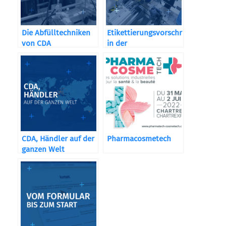
Die Abfülltechniken
Etikettierungsvorschriften
von CDA
in der
Kosmetikbranche
CDA, Händler auf der
Pharmacosmetech
ganzen Welt